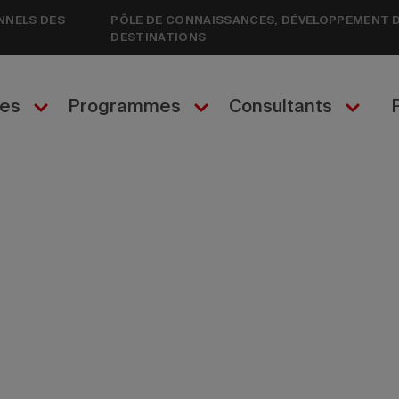
NNELS DES
PÔLE DE CONNAISSANCES, DÉVELOPPEMENT 
DESTINATIONS
ces
Programmes
Consultants
ts de corridor