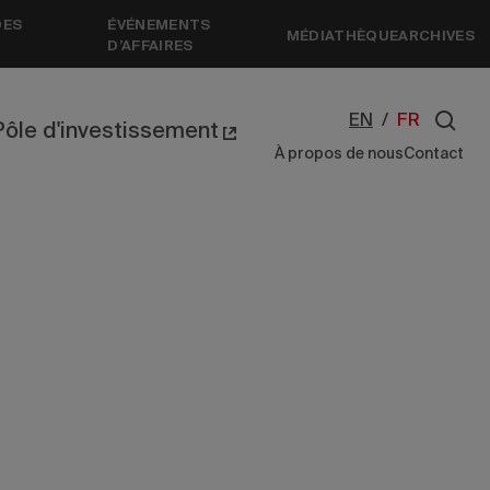
DES
ÉVÉNEMENTS
MÉDIATHÈQUE
ARCHIVES
D’AFFAIRES
EN
/
FR
Pôle d'investissement
À propos de nous
Contact
s 2023